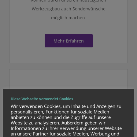
Werkzeugbau auch Sonderwünsche
möglich machen.
Mehr Erfahren
QUALITÄT
Diese Webseite verwendet Cookies
Wir verwenden Cookies, um Inhalte und Anzeigen zu
Wir arbeiten nach höchsten
personalisieren, Funktionen für soziale Medien
Qualitätsansprüchen, die wir regelmäßig
anbieten zu können und die Zugriffe auf unsere
Website zu analysieren. Außerdem geben wir
durch die Zertifizierung DIN ISO
Informationen zu Ihrer Verwendung unserer Website
an unsere Partner für soziale Medien, Werbung und
9001:2015 nachweisen.