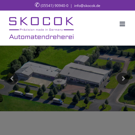
✆
Zum
(05541) 90940-0
|
info@skocok.de
Inhalt
springen